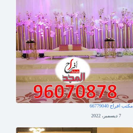
مكتب افراح
66779040
7 ديسمبر، 2022