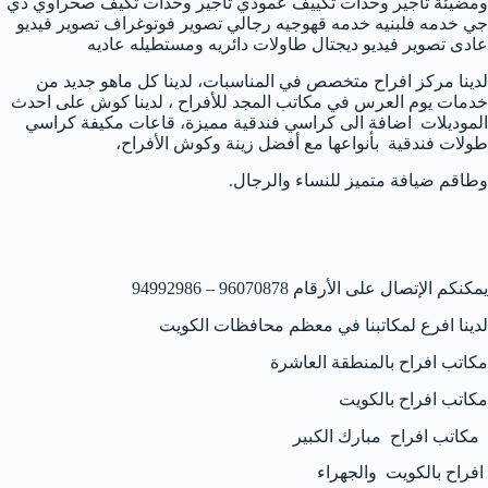
ومضيئة تأجير وحدات تكييف عمودي تأجير وحدات تكيف صحراوي دي
جي خدمه فلبنيه خدمه قهوجيه رجالي تصوير فوتوغراف تصوير فيديو
عادى تصوير فيديو ديجتال طاولات دائريه ومستطيله عاديه
لدينا مركز افراح متخصص في المناسبات، لدينا كل ماهو جديد من
خدمات يوم العرس في مكاتب المجد للأفراح ، لدينا كوش على احدث
الموديلات اضافة الى كراسي فندقية مميزة، قاعات مكيفة كراسي
طولات فندقية بأنواعها مع أفضل زينة وكوش الأفراح،
وطاقم ضيافة متميز للنساء والرجال.
يمكنكم الإتصال على الأرقام 96070878 – 94992986
لدينا افرع لمكاتبنا في معظم محافظات الكويت
مكاتب افراح بالمنطقة العاشرة
مكاتب افراح بالكويت
مكاتب افراح مبارك الكبير
افراح بالكويت والجهراء