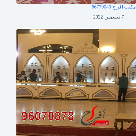
مكتب افراح
66779040
7 ديسمبر، 2022