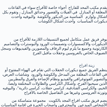
يقدم مكتب المحد للفاراح أجواء خاصة للأفراح سواء في القاعات
المغلقة أو المنازل في الفيلات والقصور وحدائق المنازل ، وتقوم بكل
اشكال ولوازم المناسبة من الديكور والكوشة والبوفيه وأحدث
ديكورات المناسبات وأحدث أشكال الكوشات
يوفر فريق عمل متكامل لجميع التنسيقات اللازمة للأفراح من
الديكورات والاكسسوارات وتصميمات الورود والبوسترات والتصاميم
الكارتونية وجميع ما يلزم ليوم الزفاف والمصورين والفيديوهات وسجل
الضيوف الخاص بالعروسين وحفلات ماقبل الفرح
زينة افراح
ينظم الفريق جميع ديكورات الحفلات التي تقام في الهواء المفتوح أو
في القاعات المغلقة من المدخل والكوشة والورود وشاشات العرض،
والتصوير الفوتوغرافي والفيديو ونظام الإضاءة والفرق والمطربين
الذين سيحيوا الفرح، وأشكال الكراسي والطاولات المختلفة وايضا،
الخيم، والكراسي الفنادقية، كراسي حفلات، كراسي دائرية”، والبوفيه
وتورتة العروسين وغيرها من التفاصيل الخاصة بالأفراح
يضم فريق مكتب افراح المجد بالكويت مجموعة متماسكة من
الأشخاص المبدعين والمحترفين واصحاب الخبرة في اقامة المتاسبات