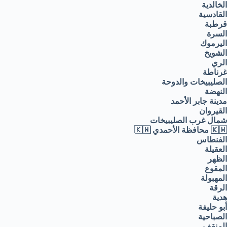
الخالدية
القادسية
قرطبة
السرة
اليرموك
الشويخ
الري
غرناطة
الصليبيخات والدوحة
النهضة
مدينة جابر الأحمد
القيروان
شمال غرب الصليبيخات
🇰🇼 محافظة الأحمدي 🇰🇼
الفنطاس
العقيلة
الظهر
المقوع
المهبولة
الرقة
هدية
أبو حليفة
الصباحية
المنقف