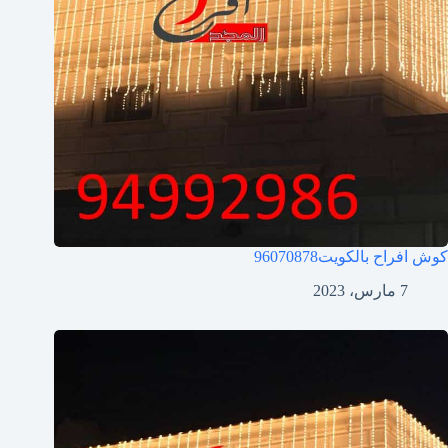
كوش افراح بالكويت
96070878
7 مارس، 2023