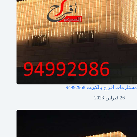
مستلزمات افراح بالكويت
94992968
26 فبراير، 2023