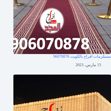
مستلزمات افراح بالكويت
96070878
15 مارس، 2023