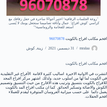
"روعة الجلسات الزفافية! اختبر أجواءًا ساحرة في حفل زفافك مع
كراسي 'كوش افراج'. جمال وأناقة تصاميمنا ستجعل يومك لا يُنسى.
استعد للفخامة والرومانسية!"
افخم مكاتب افراح بالكويت
96070878
mralaa
31 ديسمبر، 2021
زينة
,
كوش
افخم مكاتب افراح بالكويت
انتشرت في الاوانية الاخيرة اساليب كثيرة لاقامة الأفراح غير التقليدية
في الكويت لما لها من اسلوب جديد، ولذلك اشتهر مركز افراح المجد
للافراح بالكويت بتنسيق وترتيب هذه الاقارح من حيث التنسيق وتصميم
الكوش والاضائة وتسكير الحدائق كما ان مكتب افراح المد بالكويت
يعمل دائما على حسب ميزانية العروسان المتوفرة ليقدم للعملاء
افخم الحفلات.