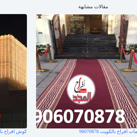
مقالات مشابهة
ات افراح بالكويت
96070878
كوش افراح با