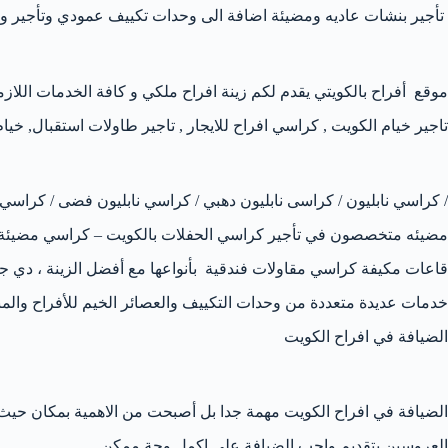
تأجير بنشات عاديه ومضيئة اضافة الى وحدات تكييف عمودي وتأجير 
موقع أفراح بالكويتي يقدم لكم زينة افراح ملكي و كافة الخدمات اللاز
تاجير خيام الكويت , كراسي افراح للايجار , تاجير طاولات استقبال
/ كراسي نابليون / كراسى نابليون دهبي / كراسي نابليون فضى / كراسي 
مضيئه متخصصون في تأجير كراسي الحفلات بالكويت – كراسي مضيئة –
قاعات مكيفة كراسي مقاولات فندقية بأنواعها مع أفضل الزينة ، دي
خدمات عديدة متعددة من وحدات التكييف والعصائر الخيم للأفراح والم
الضيافة في افراح الكويت
الضيافة في افراح الكويت مهمة جدا بل أصبحت من الاهمية بمكان حي
العروسين بتقديم واجب الضيافة على اكمل وجة ممكن.