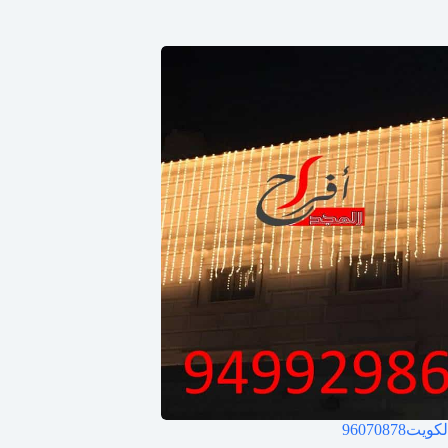
لكويت
96070878