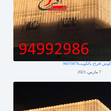
كوش افراح بالكويت
96070878
7 مارس، 2023