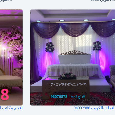
افراح بالكويت
94992986
افخم مكاتب ا