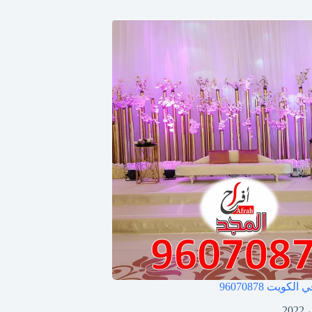
ي الكويت
96070878