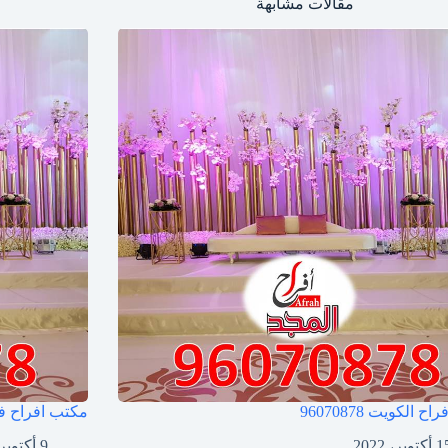
مقالات مشابهة
فراح الكويت
96070878
مكتب افراح ف
كتوبر، 2022
9 أكتوبر، 2022