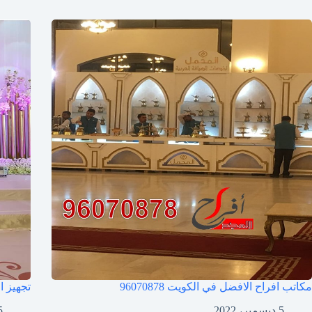
مكاتب افراح الافضل في الكويت
96070878
تجهيز ا
5 ديسمبر، 2022
15 أ