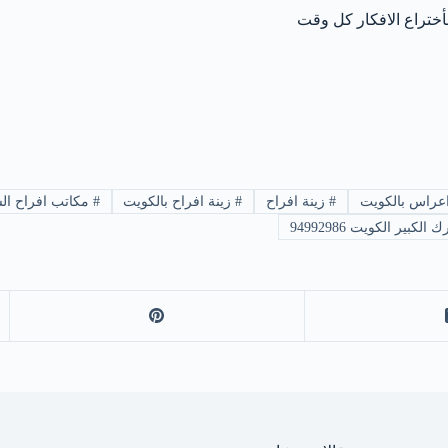
ختراع الافكار كل وقت
اعراس بالكويت
#
زينة افراح
#
زينة افراح بالكويت
#
مكاتب افراح الس
كبير الكويت 94992986