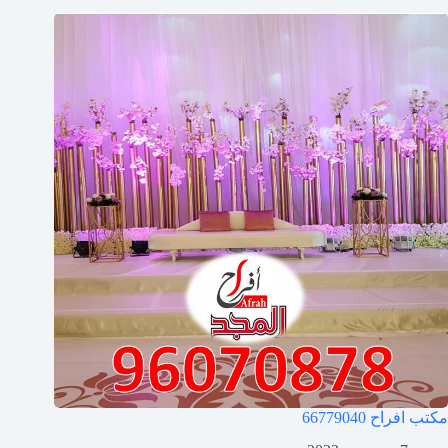
مكتب افراح
66779040