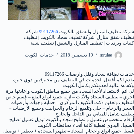
شركة تنظيف المنازل والشقق بالكويت
99117266
شركة
تنظيف شقق منازل |شركة تنظيف سجاد بالكويت | تنظيف
كنبات وبرديات | تنظيف المنازل والشقق | تنظيف شقة
mralaa
19 ديسمبر، 2018
خدمات الكويت
خدمات نضافة سجاد وفلل وارضيات 99117266
نقدم لكم أفضل الخدمات في التنظيف من محترفيين ذوي خبرة
وكفاءة عالية لخدمتكم بكامل الكويت
لي اتم الاستعداد لأخذ السجاد من جميع مناطق الكويت وإعادتها مرة
اخري – تنظيف السجاد والأثاث – ازلة جميع انواع البقع – قسم خاص
لتنظيف وتعقيم دكت التكييف المركزي – حماية وجهات وأرضيات
الحجر والرخام – جلي وتلميع الرخام والجرانيت وحميع الأرضيات –
تنظيف شامل للمباني من الداخل والخارج
أرقام متخصوص غسيل و تصليح سجاد بالكويت تبديل غسيل تصليح
السجاد اليدوى تغطية كافة أنحاء محافظات الكويت
غسيل جميع انواع واحجام السجاد – تطهير السجاده + تعطير + توصيل