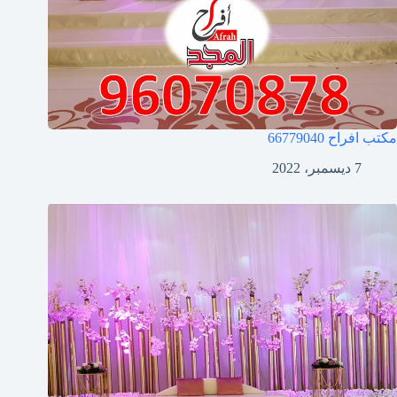
مكتب افراح
66779040
7 ديسمبر، 2022