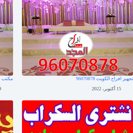
تجهيز افراح الكويت
96070878
مكتب ا
15 أكتوبر، 2022
9 أكتوب