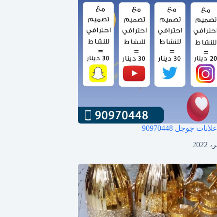
علانات جوجل
90970448