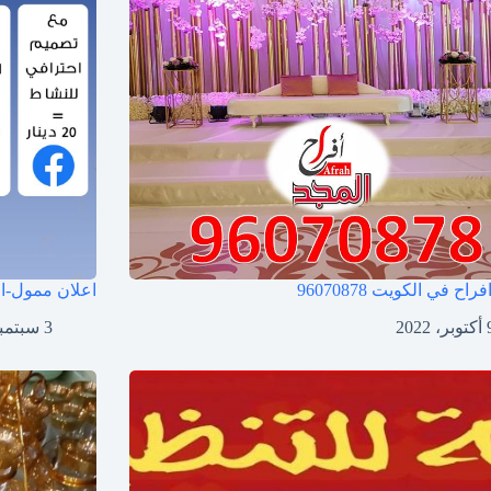
فراح في الكويت
96070878
اعلان ممول-ا
ر، 2022
3 سبتمبر، 2022