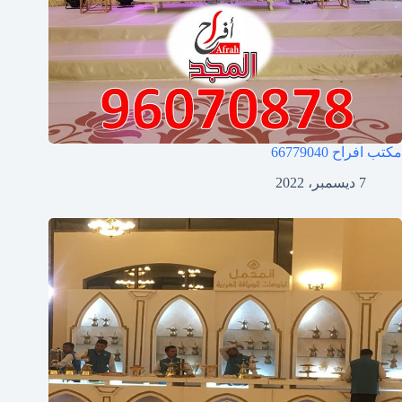
مكتب افراح
66779040
7 ديسمبر، 2022