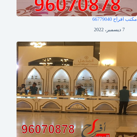
مكتب افراح
66779040
7 ديسمبر، 2022