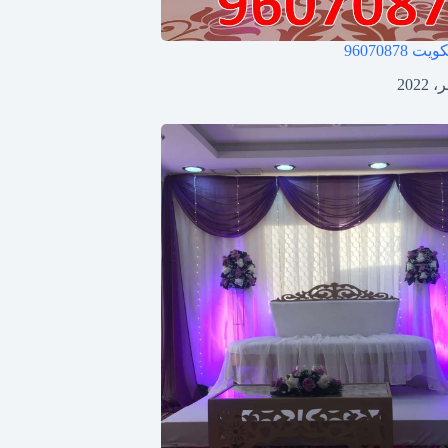
لكويت
96070878