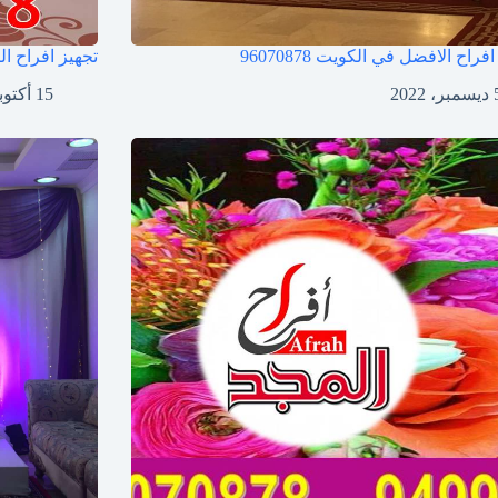
افراح الافضل في الكويت
96070878
تجهيز افراح ا
ر، 2022
15 أكتوبر، 2022