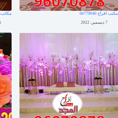
مكتب افراح
66779040
مكاتب 
7 ديسمبر، 2022
5 ديسمب