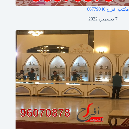
مكتب افراح
66779040
7 ديسمبر، 2022