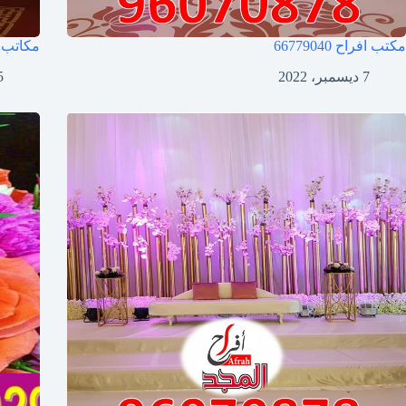
مكتب افراح
66779040
مكاتب 
7 ديسمبر، 2022
5 ديسمب