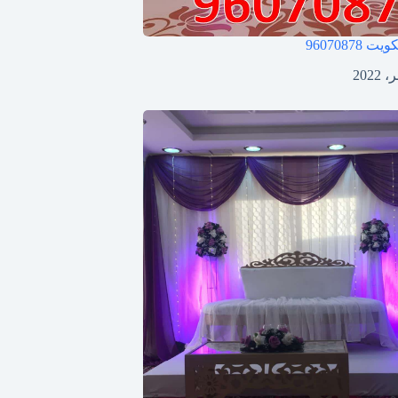
لكويت
96070878