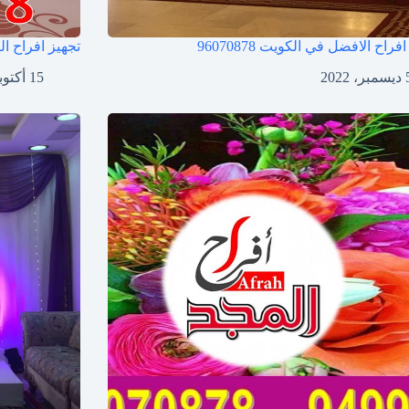
افراح الافضل في الكويت
96070878
تجهيز افراح ا
ر، 2022
15 أكتوبر، 2022