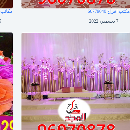
مكتب افراح
66779040
مكاتب 
7 ديسمبر، 2022
5 ديسمب