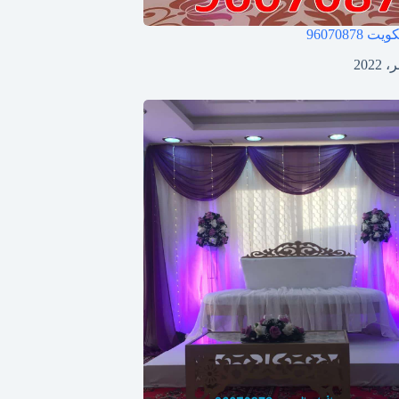
لكويت
96070878