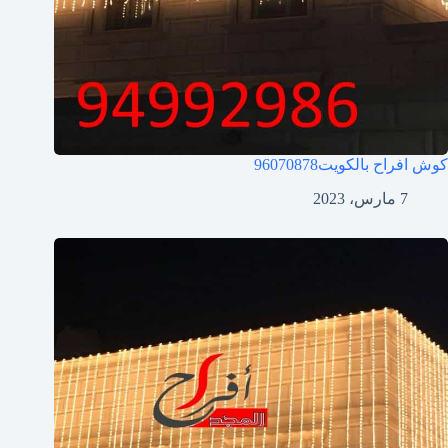
كوش افراح بالكويت
96070878
7 مارس، 2023