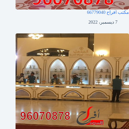
مكتب افراح
66779040
7 ديسمبر، 2022