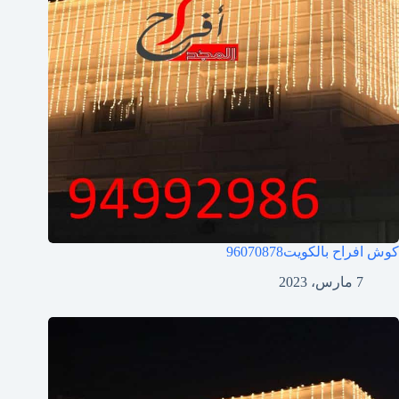
كوش افراح بالكويت
96070878
7 مارس، 2023