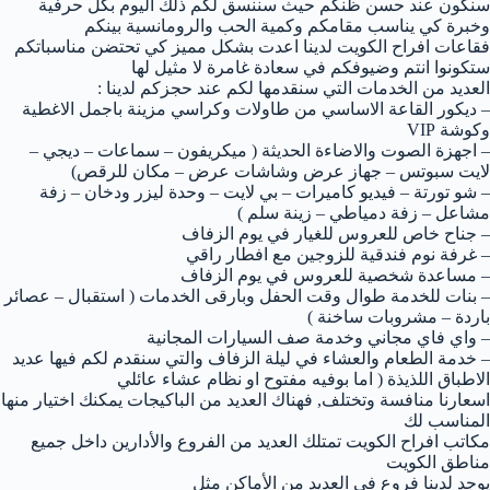
سنكون عند حسن ظنكم حيث سننسق لكم ذلك اليوم بكل حرفية
وخبرة كي يناسب مقامكم وكمية الحب والرومانسية بينكم
فقاعات افراح الكويت لدينا اعدت بشكل مميز كي تحتضن مناسباتكم
ستكونوا انتم وضيوفكم في سعادة غامرة لا مثيل لها
العديد من الخدمات التي سنقدمها لكم عند حجزكم لدينا :
– ديكور القاعة الاساسي من طاولات وكراسي مزينة باجمل الاغطية
وكوشة VIP
– اجهزة الصوت والاضاءة الحديثة ( ميكريفون – سماعات – ديجي –
لايت سبوتس – جهاز عرض وشاشات عرض – مكان للرقص)
– شو تورتة – فيديو كاميرات – بي لايت – وحدة ليزر ودخان – زفة
مشاعل – زفة دمياطي – زينة سلم )
– جناح خاص للعروس للغيار في يوم الزفاف
– غرفة نوم فندقية للزوجين مع افطار راقي
– مساعدة شخصية للعروس في يوم الزفاف
– بنات للخدمة طوال وقت الحفل وبارقى الخدمات ( استقبال – عصائر
باردة – مشروبات ساخنة )
– واي فاي مجاني وخدمة صف السيارات المجانية
– خدمة الطعام والعشاء في ليلة الزفاف والتي سنقدم لكم فيها عديد
الاطباق اللذيذة ( اما بوفيه مفتوح او نظام عشاء عائلي
اسعارنا منافسة وتختلف, فهناك العديد من الباكيجات يمكنك اختيار منها
المناسب لك
مكاتب افراح الكويت تمتلك العديد من الفروع والأدارين داخل جميع
مناطق الكويت
يوجد لدينا فروع في العديد من الأماكن مثل