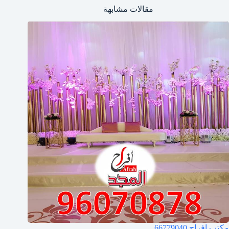
مقالات مشابهة
مكتب افراح
66779040