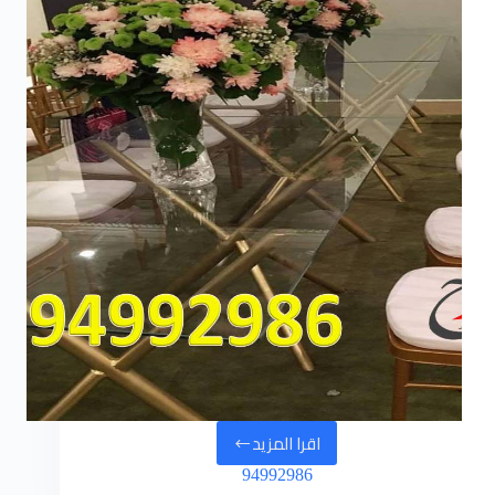
اقرا المزيد
افراح
94992986
المجد