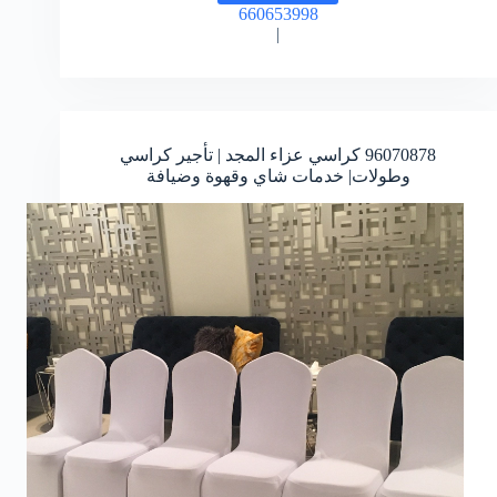
660653998
تنظيف
|
بالكويت
96070878
كراسي عزاء المجد | تأجير كراسي
وطولات| خدمات شاي وقهوة وضيافة