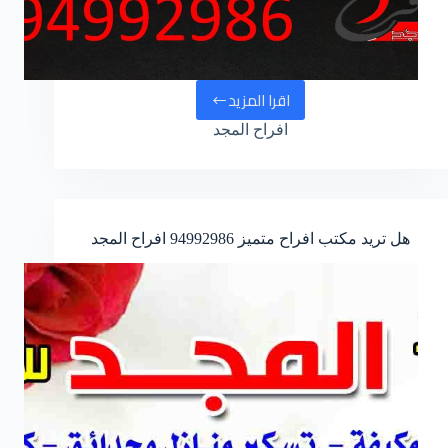
اقرا المزيد
مكتب
افراح المجد
افراح
الفحيحيل
والاحمدي
href=”tel:94992986″>94992986
هل تريد مكتب افراح متميز
94992986
افراح المجد