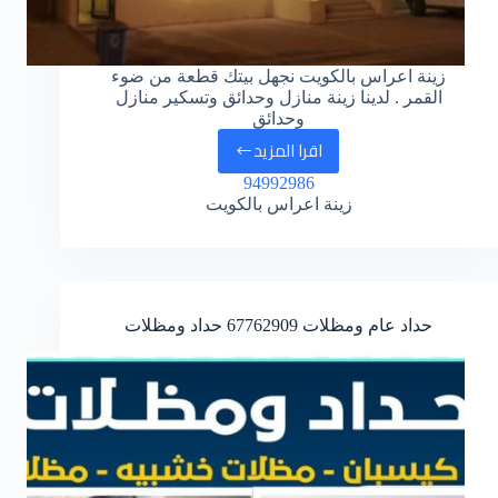
زينة اعراس بالكويت نجهل بيتك قطعة من ضوء
القمر . لدينا زينة منازل وحدائق وتسكير منازل
وحدائق
اقرا المزيد
زينة
94992986
افراح
زينة اعراس بالكويت
بالكويت
حداد عام ومظلات 67762909 حداد ومظلات