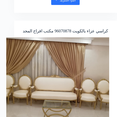
href=”tel:94992986″>94992986
كراسي عزاء بالكويت
96070878
مكتب افراح المجد