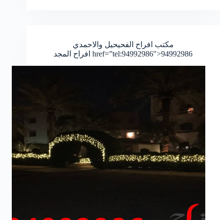
بالكويت
مكتب افراح الفحيحيل والاحمدي
href=”tel:94992986″>94992986
افراح المجد