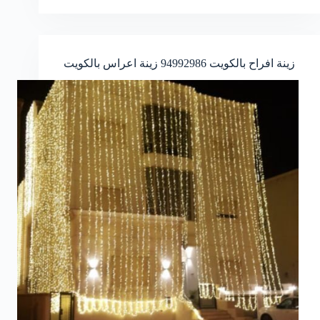
زينة افراح بالكويت
94992986
زينة اعراس بالكويت