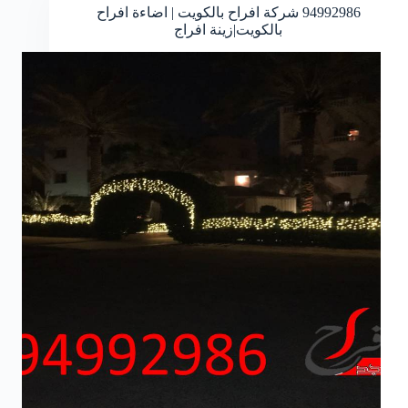
94992986
شركة افراح بالكويت | اضاءة افراح
بالكويت|زينة افراج