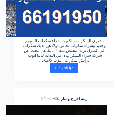
نشتري السكراب بالكويت شراء سكراب المنيوم
وحديد وشراء سكراب نحاس اولاً: هل لديك سكراب
في المنزل تريد التخلص منه ؟ ثانياً: هل تبحث عن
شركة شراء السكراب؟ في البداية لدينا ابوب
درايش سكراب بيوت كاملة…
اقرا المزيد
نشتري
السكراب
بالكويت
66191950
زينة افراح ومنازل
94992986
شراء
سكراب