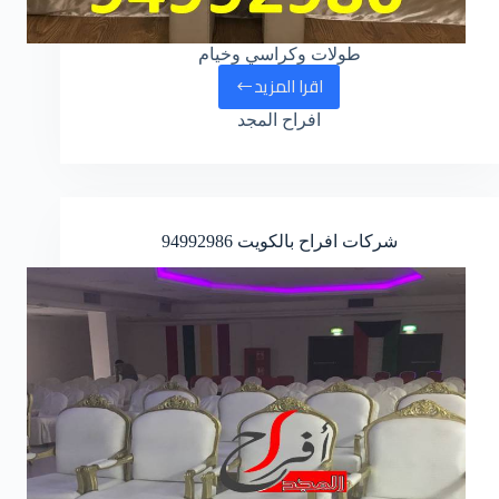
طولات وكراسي وخيام
اقرا المزيد
هل
افراح المجد
تريد
مكتب
افراح
متميز
شركات افراح بالكويت
94992986
href=”tel:94992986″>94992986