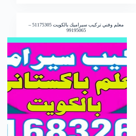
معلم وفني تركيب سيراميك بالكويت 51175305 –
99195065