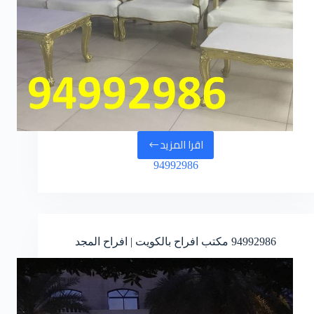
اقرا المزيد
شركات
94992986
افراح
بالكويت
94992986
مكتب افراح بالكويت | افراح المجد