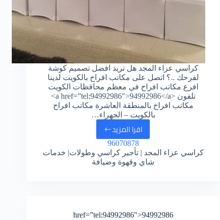
كراسي عزاء المجد هل تريد افضل تصميم كوشة
لفرحك ..؟ اتصل على مكاتب افراح بالكويت لدينا
افرع مكاتب افراح في معظم محافظات الكويت
تلفون <a href=”tel:94992986″>94992986</a>
مكاتب افراح بالمنطقة العاشرة مكاتب افراح
بالكويت – الجهراء…
اقرا المزيد
96070878
كراسي عزاء المجد | تأجير كراسي وطولات| خدمات
شاي وقهوة وضيافة
href=”tel:94992986″>94992986