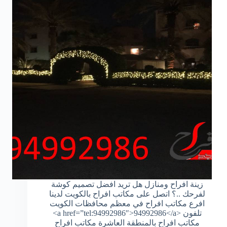
حديد
والمنيوم
زينة افراح ومنازل هل تريد افضل تصميم كوشة
لفرحك ..؟ اتصل على مكاتب افراح بالكويت لدينا
افرع مكاتب افراح في معظم محافظات الكويت
تلفون <a href=”tel:94992986″>94992986</a>
مكاتب افراح بالمنطقة العاشرة مكاتب افراح