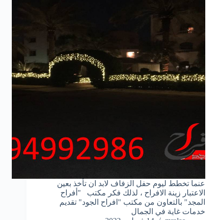
عنما تخطط ليوم حفل الزفاف لابد ان تأخذ بعين
الاعتبار زينة الافراح ، لذلك فكر مكتب "أفراح
المجد" بالتعاون من مكتب "افراح الجود" تقديم
خدمات غاية في الجمال