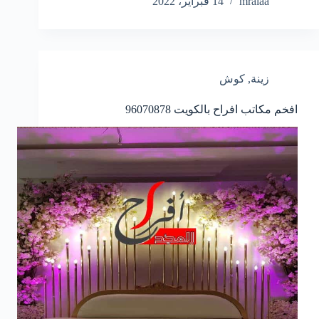
mralaa
14 فبراير، 2022
زينة
,
كوش
افخم مكاتب افراح بالكويت
96070878