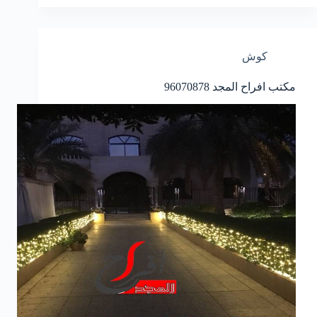
كوش
مكتب افراح المجد
96070878