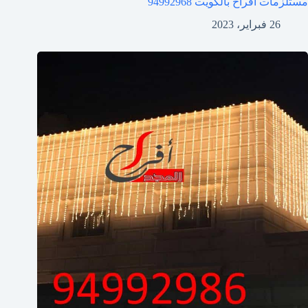
مستلزمات افراح بالكويت
94992968
26 فبراير، 2023