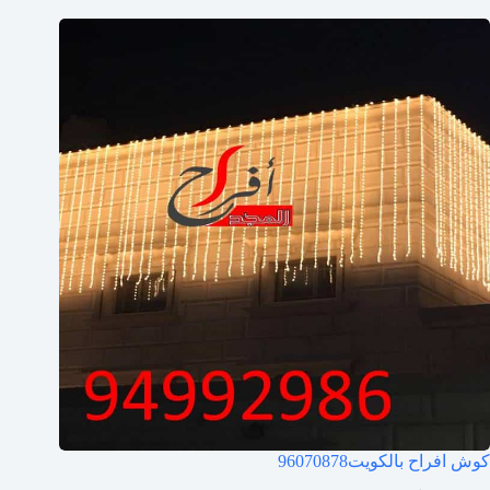
كوش افراح بالكويت
96070878