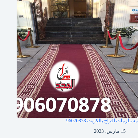
مستلزمات افراح بالكويت
96070878
15 مارس، 2023